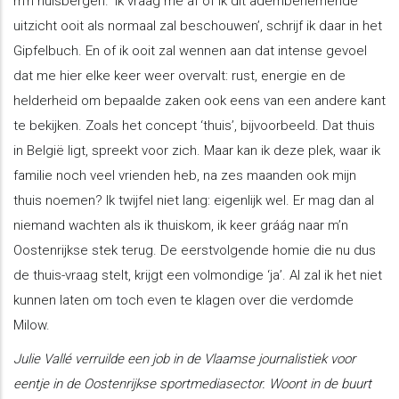
m’n huisbergen. ‘Ik vraag me af of ik dit adembenemende
uitzicht ooit als normaal zal beschouwen’, schrijf ik daar in het
Gipfelbuch. En of ik ooit zal wennen aan dat intense gevoel
dat me hier elke keer weer overvalt: rust, energie en de
helderheid om bepaalde zaken ook eens van een andere kant
te bekijken. Zoals het concept ‘thuis’, bijvoorbeeld. Dat thuis
in België ligt, spreekt voor zich. Maar kan ik deze plek, waar ik
familie noch veel vrienden heb, na zes maanden ook mijn
thuis noemen? Ik twijfel niet lang: eigenlijk wel. Er mag dan al
niemand wachten als ik thuiskom, ik keer gráág naar m’n
Oostenrijkse stek terug. De eerstvolgende homie die nu dus
de thuis-vraag stelt, krijgt een volmondige ‘ja’. Al zal ik het niet
kunnen laten om toch even te klagen over die verdomde
Milow.
Julie Vallé verruilde een job in de Vlaamse journalistiek voor
eentje in de Oostenrijkse sportmediasector. Woont in de buurt