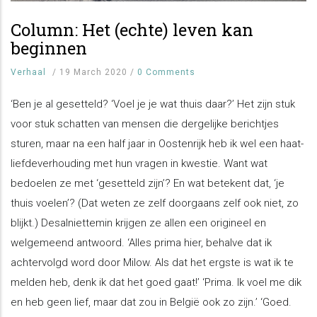
Column: Het (echte) leven kan
beginnen
Verhaal
/
19 March 2020
/
0 Comments
‘Ben je al gesetteld? ‘Voel je je wat thuis daar?’ Het zijn stuk
voor stuk schatten van mensen die dergelijke berichtjes
sturen, maar na een half jaar in Oostenrijk heb ik wel een haat-
liefdeverhouding met hun vragen in kwestie. Want wat
bedoelen ze met ‘gesetteld zijn’? En wat betekent dat, ‘je
thuis voelen’? (Dat weten ze zelf doorgaans zelf ook niet, zo
blijkt.) Desalniettemin krijgen ze allen een origineel en
welgemeend antwoord. ‘Alles prima hier, behalve dat ik
achtervolgd word door Milow. Als dat het ergste is wat ik te
melden heb, denk ik dat het goed gaat!’ ‘Prima. Ik voel me dik
en heb geen lief, maar dat zou in België ook zo zijn.’ ‘Goed.