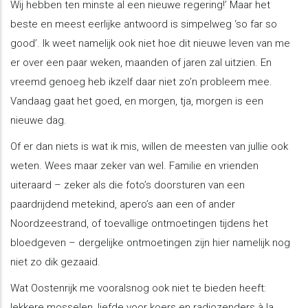
Wij hebben ten minste al een nieuwe regering!’ Maar het
beste en meest eerlijke antwoord is simpelweg ‘so far so
good’. Ik weet namelijk ook niet hoe dit nieuwe leven van me
er over een paar weken, maanden of jaren zal uitzien. En
vreemd genoeg heb ikzelf daar niet zo’n probleem mee.
Vandaag gaat het goed, en morgen, tja, morgen is een
nieuwe dag.
Of er dan niets is wat ik mis, willen de meesten van jullie ook
weten. Wees maar zeker van wel. Familie en vrienden
uiteraard – zeker als die foto’s doorsturen van een
paardrijdend metekind, apero’s aan een of ander
Noordzeestrand, of toevallige ontmoetingen tijdens het
bloedgeven – dergelijke ontmoetingen zijn hier namelijk nog
niet zo dik gezaaid.
Wat Oostenrijk me vooralsnog ook niet te bieden heeft:
lekkere mosselen, liefde voor koers en radiozenders à la