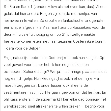
StuBru en Radio1 (zónder Milow als het even kan, dus). Al een
geluk dat hier andere Belgen zijn om de momentjes van
heimwee in te vullen. Zo dropt een fantastische landgenote
een stapel afgedankte Vlaamse literatuurklassiekers voor de
deur – inclusief uitnodiging om op 21 juli zelfgemaakte
frietjes te komen eten met haar gezin en Oostenrijkse buren.
Hoera voor de Belgen!
En ja, natuurlijk hebben die Oostenrijkers ook hun kantjes. Op
veel gevoel voor humor heb ik hen nog niet kunnen
betrappen. Schone schijn? Wel ja, in sommige plaatsen is dat
nog een dingetje. Hun kledingstijl is ook niet de mijne – al
moet ik zeggen dat ik ondertussen ook al eens de
vestimentaire mist in durf te gaan, gewoon omdat het kan. En
oh! Kassiersters in de supermarkt lijken elke dag opnieuw het
wereldrecord ‘snel afrekenen’ te willen breken – begrip voor