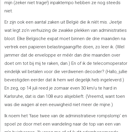
mijn (zeker niet trage!) inpaktempo hebben ze nog steeds
niet.
Er zijn ook een aantal zaken uit België die ik níét mis. Jeetje
wat legt zo’n verhuizing de zwakke plekken van administraties
bloot. Elke Belgische expat moet binnen de drie maanden na
vertrek een papieren belastingaangifte doen, zo leer ik. (Wel
jammer dat de enveloppe er méér dan drie maanden over
doet om tot bij mij te raken, dan.) En of ik de telecomoperator
eindelijk wil betalen voor die verdwenen decoder? (Hallo, jullie
bevestigden eerder dat ik hem wel degelijk heb ingeleverd.)
En zeg, op 14 juli reed je zomaar even 30 km/u te hard in
Karlsruhe, dat is dan 108 euro alsjeblieft. (Vreemd, want toen
was die wagen al een eeuwigheid niet meer de mijne.)
Ik noem het ‘fase twee van de administratieve rompslomp’ en
spoel ze door met een wandeling naar de top van een van