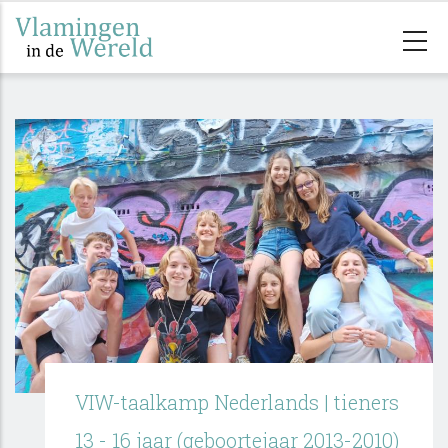
Overslaan
en
naar
de
inhoud
gaan
VIW-taalkamp Nederlands | tieners
13 - 16 jaar (geboortejaar 2013-2010)