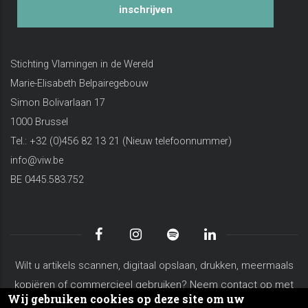
inschrijven
Stichting Vlamingen in de Wereld
Marie-Elisabeth Belpairegebouw
Simon Bolivarlaan 17
1000 Brussel
Tel.: +32 (0)456 82 13 21 (Nieuw telefoonnummer)
info@viw.be
BE 0445.583.752
Wilt u artikels scannen, digitaal opslaan, drukken, meermaals
kopiëren of commercieel gebruiken? Neem contact op met
Wij gebruiken cookies op deze site om uw
koen.vanderschaeghe@viw.be