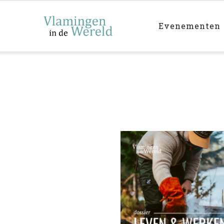
Main
Skip
navigation
to
Evenementen
main
content