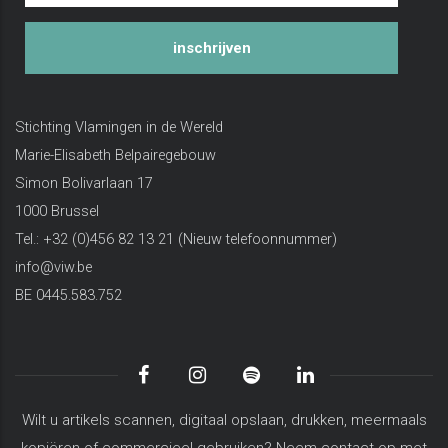
inschrijven
Stichting Vlamingen in de Wereld
Marie-Elisabeth Belpairegebouw
Simon Bolivarlaan 17
1000 Brussel
Tel.: +32 (0)456 82 13 21 (Nieuw telefoonnummer)
info@viw.be
BE 0445.583.752
Wilt u artikels scannen, digitaal opslaan, drukken, meermaals
kopiëren of commercieel gebruiken? Neem contact op met