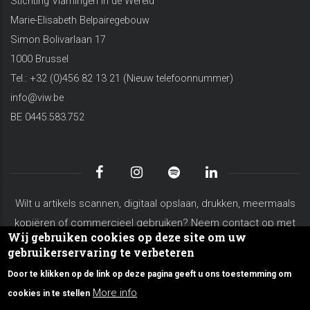
Stichting Vlamingen in de Wereld
Marie-Elisabeth Belpairegebouw
Simon Bolivarlaan 17
1000 Brussel
Tel.: +32 (0)456 82 13 21 (Nieuw telefoonnummer)
info@viw.be
BE 0445.583.752
Wilt u artikels scannen, digitaal opslaan, drukken, meermaals
kopiëren of commercieel gebruiken? Neem contact op met
Wij gebruiken cookies op deze site om uw
koen.vanderschaeghe@viw.be
gebruikerservaring te verbeteren
Algemene voorwaarden
Privacy Policy
Site Map
Door te klikken op de link op deze pagina geeft u ons toestemming om
Over VIW
Contacteer ons
More info
cookies in te stellen