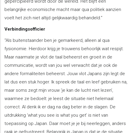
gepercipieerd wordt door de wereld. Het blijft een
belangrijke economische macht maar qua politiek aanzien
voelt het zich niet altijd gelijkwaardig behandeld.”
Verbindingsofficier
“Als buitenstaander ben je gemarkeerd, alleen al qua
fysionomie. Hierdoor krijg je trouwens behoorlijk wat respijt.
Maar naarmate je vlot de taal beheerst en groeit in de
communicatie, wordt van jou wel verwacht dat je ook de
andere formaliteiten beheerst. Jouw vlot Japans zijn legt de
lat dus een stuk hoger. Ik spreek de taal en leef gebruiken na,
maar soms zegt mijn vrouw ‘je kan de lucht niet lezen’,
waarmee ze bedoelt: je leest de situatie niet helemaal
correct. Al denk ik er dag na dag beter in de slagen. De
uitdrukking ‘what you see is what you get’ is niet van
toepassing op Japan. Daar moet je je bij neerleggen, anders
raak je gefrustreerd. Belangrijk in Japan is dat je de situatie