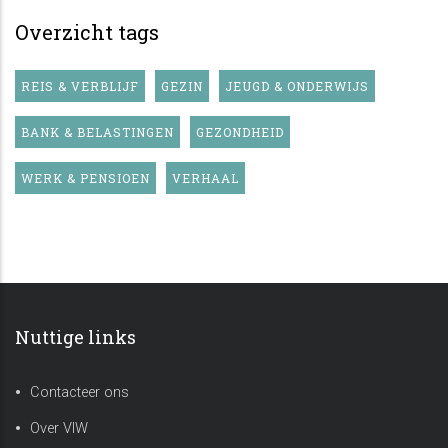
Overzicht tags
REIS & VERBLIJF
GEZIN
JEUGD & ONDERWIJS
BANK & BELASTINGEN
GEZONDHEID
WERK & PENSIOEN
VERHAAL
Nuttige links
Contacteer ons
Over VIW