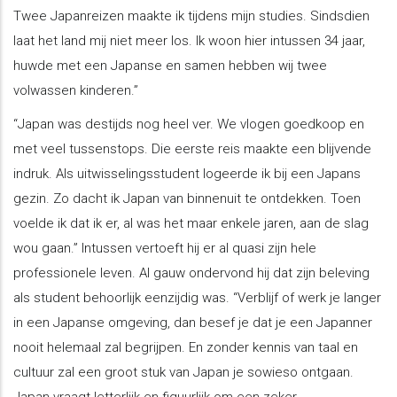
Twee Japanreizen maakte ik tijdens mijn studies. Sindsdien
laat het land mij niet meer los. Ik woon hier intussen 34 jaar,
huwde met een Japanse en samen hebben wij twee
volwassen kinderen.”
“Japan was destijds nog heel ver. We vlogen goedkoop en
met veel tussenstops. Die eerste reis maakte een blijvende
indruk. Als uitwisselingsstudent logeerde ik bij een Japans
gezin. Zo dacht ik Japan van binnenuit te ontdekken. Toen
voelde ik dat ik er, al was het maar enkele jaren, aan de slag
wou gaan.” Intussen vertoeft hij er al quasi zijn hele
professionele leven. Al gauw ondervond hij dat zijn beleving
als student behoorlijk eenzijdig was. “Verblijf of werk je langer
in een Japanse omgeving, dan besef je dat je een Japanner
nooit helemaal zal begrijpen. En zonder kennis van taal en
cultuur zal een groot stuk van Japan je sowieso ontgaan.
Japan vraagt letterlijk en figuurlijk om een zeker