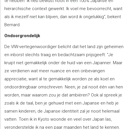
te hebben. Ik heb bewust nooit in een 100% Japanse en
hiërarchische context gewerkt. Ik voel me bevoorrecht, want
als ik mezelf niet kan blijven, dan word ik ongelukkig”, bekent
Bernard.
Ondoorgrondelijk
De VIW-vertegenwoordiger belicht dat het land zijn geheimen
en inborst slechts traag en bedachtzaam prijsgeeft: “Je
kruipt niet gemakkelijk onder de huid van een Japanner. Maar
ze verdienen wat meer nuance en een onbevangen
appreciatie, want al te gemakkelijk worden ze als koel en
ondoordringbaar omschreven. Neen, je zal nooit één van hen
worden, maar waarom zou je dat ambiëren? Ook al spreek je
zoals ik de taal, ben je gehuwd met een Japanse en heb je
samen kinderen, de Japanse identiteit zal je nooit helemaal
vatten. Toen ik in Kyoto woonde en veel over Japan las,
veronderstelde ik na een paar maanden het land te kennen.