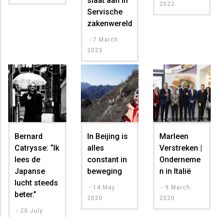
slaat aan in
2022
Servische
zakenwereld
-
7 March
2023
Bernard
In Beijing is
Marleen
Catrysse: “Ik
alles
Verstreken |
lees de
constant in
Onderneme
Japanse
beweging
n in Italië
lucht steeds
-
14 May
-
9 March
beter.”
2020
2020
-
20 July