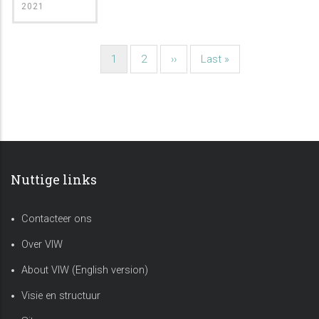
2021
Huidige
1
Pagina
2
Volgende
››
Laatste
Last »
Paginatie
pagina
pagina
pagina
Nuttige links
Contacteer ons
Over VIW
About VIW (English version)
Visie en structuur