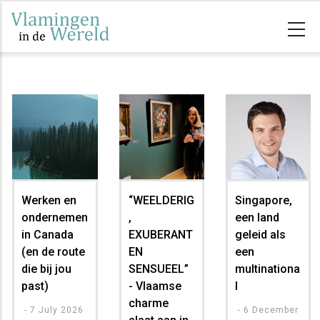
Overslaan
en
naar
de
inhoud
gaan
Werken en
“WEELDERIG
Singapore,
ondernemen
,
een land
in Canada
EXUBERANT
geleid als
(en de route
EN
een
die bij jou
SENSUEEL”
multinationa
past)
- Vlaamse
l
charme
-
7 July 2026
-
6 December