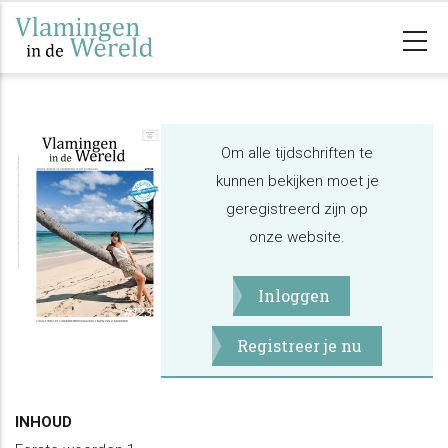
Overslaan
en
naar
de
inhoud
Om alle tijdschriften te
gaan
kunnen bekijken moet je
geregistreerd zijn op
onze website.
Inloggen
Registreer je nu
INHOUD